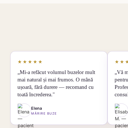
★★★★★
★★
„Mi-a refăcut volumul buzelor mult
„Vă m
mai natural și mai frumos. O mână
pentru
ușoară, fără durere — recomand cu
Profes
toată încrederea."
consul
Elena
MĂRIRE BUZE