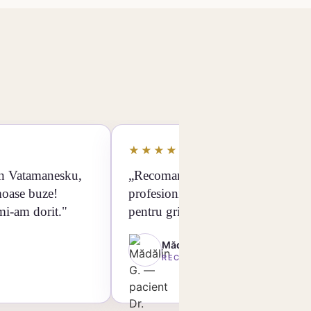
★★★★★
an Vatamanesku,
„Recomand cu încredere cel mai
moase buze!
profesionist doctor. Mulțumesc
mi-am dorit."
pentru grija și rezultatele impecabi
Mădălin G.
RECOMANDARE