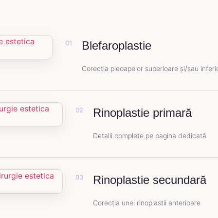
01
Blefaroplastie
Corecția pleoapelor superioare și/sau inferi
02
Rinoplastie primară
Detalii complete pe pagina dedicată
03
Rinoplastie secundară
Corecția unei rinoplastii anterioare