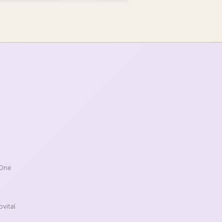
 One
ovital