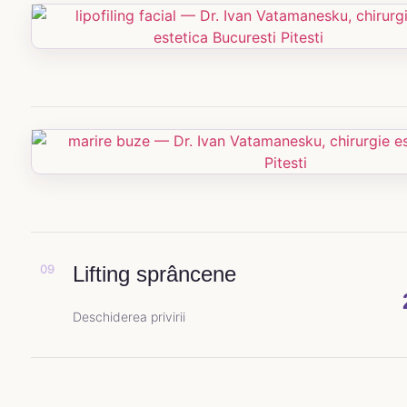
09
Lifting sprâncene
Deschiderea privirii