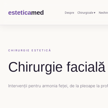
estetica
med
Despre
Chirurgicale ▾
Nechir
CHIRURGIE ESTETICĂ
Chirurgie facială
Intervenții pentru armonia feței, de la pleoape la prof